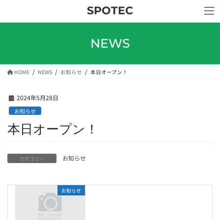
コ
ナ
SPOTEC
ン
ビ
テ
ゲ
ン
ー
NEWS
ツ
シ
へ
ョ
ス
ン
HOME
NEWS
お知らせ
本日オープン！
キ
に
ッ
移
プ
動
2024年5月28日
お知らせ
本日オープン！
お知らせ
カテゴリー
お知らせ